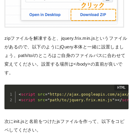
zipファイルを解凍すると、jquery.frix.min.jsというファイル
があるので、以下のようにjQuery本体と一緒に設置しまし
ょう。path/to/のところはご自身のファイルパスに合わせて
変えてください。設置する場所は</body>の直前が良いで
す。
<
script
src
=
"
https://ajax.googleapis.com/ajax/l
<
script
src
=
"
path/to/jquery.frix.min.js
"
>
</
scri
次にinit.jsと名前をつけたjsファイルを作って、以下をコピ
ペしてください。