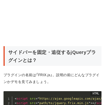
サイドバーを固定・追従するjQueryプラ
グインとは？
プラグインの名前は「FRIX.js」。説明の前にどんなプラグイ
ンかデモを見てみましょう。
<
script
src
=
"
https://ajax.googleapis.com/ajax/l
<
script
src
=
"
path/to/jquery.frix.min.js
"
>
</
scri