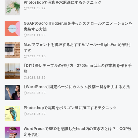
Photoshopで写真を水彩画にするテクニック
2021.05.22
GSAPのScrollTrigger.jsを使ったスクロールアニメーションを
実装する方法
2021.11.06
Macでフォントを管理するおすすめツール〜RightFontが便利
すぎ
2023.09.15
【DIY】長いテーブルの作り方 - 2700mm以上の作業机を作る手
順
2021.12.25
【WordPress】固定ページにカスタム投稿一覧を出力する方法
2023.05.23
Photoshopで写真をポリゴン風に加工するテクニック
2021.05.22
WordPressでSEOを意識したhead内の書き方とは？ - OGP設
定を含む