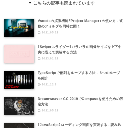
こちらの記事も読まれています
Vscodeの拡張機能「Project Manager」の使い方 - 複
数のフォルダを同時に開く
2021.05.22
【Swiperスライダー】バラバラの画像サイズを上下中
央に揃えて実装する方法
2023.01.12
TypeScriptで配列をループする方法 - ６つのループ
を紹介
2021.12.3
Dreamweaver CC 2019でCompassを使うための設
定方法
2021.05.22
【JavaScript】ローディング画面を実装する - 読み込