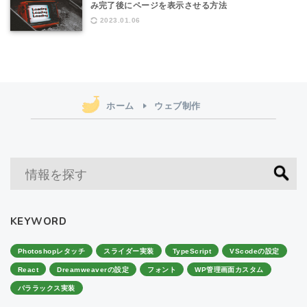
み完了後にページを表示させる方法
2023.01.06
ホーム
ウェブ制作
KEYWORD
Photoshopレタッチ
スライダー実装
TypeScript
VScodeの設定
React
Dreamweaverの設定
フォント
WP管理画面カスタム
パララックス実装