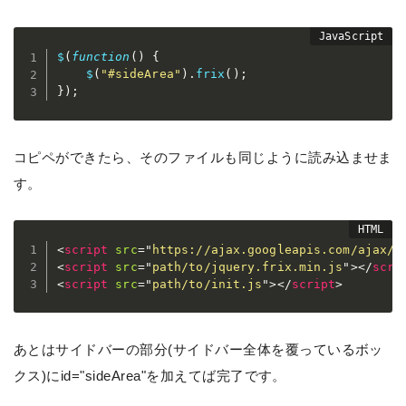
$
(
function
(
)
{
$
(
"#sideArea"
)
.
frix
(
)
;
}
)
;
コピペができたら、そのファイルも同じように読み込ませま
す。
<
script
src
=
"
https://ajax.googleapis.com/ajax/l
<
script
src
=
"
path/to/jquery.frix.min.js
"
>
</
scri
<
script
src
=
"
path/to/init.js
"
>
</
script
>
あとはサイドバーの部分(サイドバー全体を覆っているボッ
クス)にid="sideArea"を加えてば完了です。