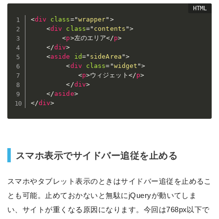
<
div
class
=
"
wrapper
"
>
<
div
class
=
"
contents
"
>
<
p
>
左のエリア
</
p
>
</
div
>
<
aside
id
=
"
sideArea
"
>
<
div
class
=
"
widget
"
>
<
p
>
ウィジェット
</
p
>
</
div
>
</
aside
>
</
div
>
スマホ表示でサイドバー追従を止める
スマホやタブレット表示のときはサイドバー追従を止めるこ
とも可能。止めておかないと無駄にjQueryが動いてしま
い、サイトが重くなる原因になります。今回は768px以下で