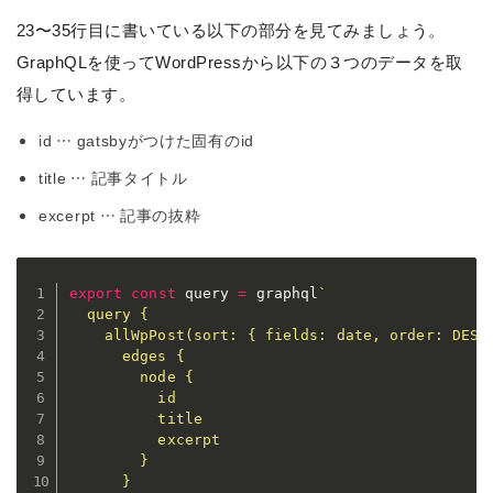
23〜35行目に書いている以下の部分を見てみましょう。
GraphQLを使ってWordPressから以下の３つのデータを取
得しています。
id … gatsbyがつけた固有のid
title … 記事タイトル
excerpt … 記事の抜粋
export
const
 query 
=
 graphql
`
  query {

    allWpPost(sort: { fields: date, order: DESC 
      edges {

        node {

          id

          title

          excerpt

        }

      }
