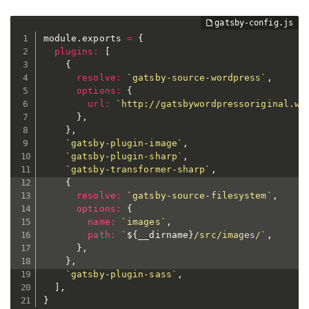
module
.
exports 
=
{
plugins
:
[
{
resolve
:
`
gatsby-source-wordpress
`
,
options
:
{
url
:
`
http://gatsbywordpressoriginal.wp
}
,
}
,
`
gatsby-plugin-image
`
,
`
gatsby-plugin-sharp
`
,
`
gatsby-transformer-sharp
`
,
{
resolve
:
`
gatsby-source-filesystem
`
,
options
:
{
name
:
`
images
`
,
path
:
`
${
__dirname
}
/src/images/
`
,
}
,
}
,
`
gatsby-plugin-sass
`
,
]
,
}