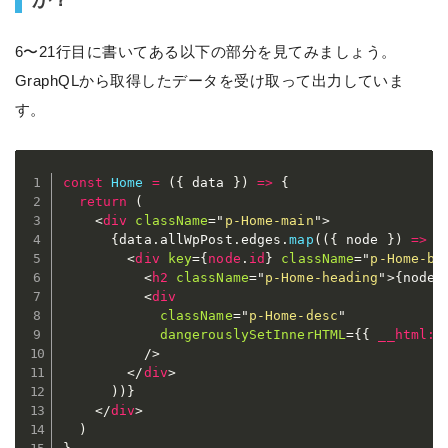
6〜21行目に書いてある以下の部分を見てみましょう。
GraphQLから取得したデータを受け取って出力していま
す。
const
Home
=
(
{
 data 
}
)
=>
{
return
(
<
div
className
=
"
p-Home-main
"
>
{
data
.
allWpPost
.
edges
.
map
(
(
{
 node 
}
)
=>
(
<
div
key
=
{
node
.
id
}
className
=
"
p-Home-bl
<
h2
className
=
"
p-Home-heading
"
>
{
node
.
<
div
className
=
"
p-Home-desc
"
dangerouslySetInnerHTML
=
{
{
__html
:
 
/>
</
div
>
)
)
}
</
div
>
)