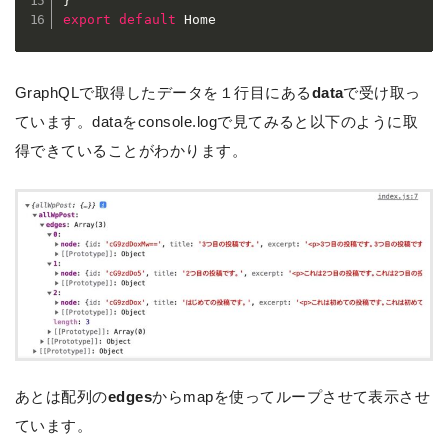
}
export
default
 Home
GraphQLで取得したデータを１行目にある
data
で受け取っ
ています。dataをconsole.logで見てみると以下のように取
得できていることがわかります。
あとは配列の
edges
からmapを使ってループさせて表示させ
ています。