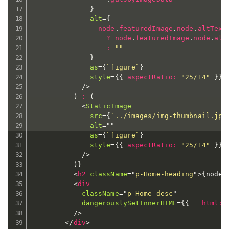
}
alt
=
{
                node
.
featuredImage
.
node
.
altText

?
 node
.
featuredImage
.
node
.
altT
:
""
}
as
=
{
`
figure
`
}
style
=
{
{
aspectRatio
:
"25/14"
}
}
/>
)
:
(
<
StaticImage
src
=
{
`
../images/img-thumbnail.jpg
alt
=
"
"
as
=
{
`
figure
`
}
style
=
{
{
aspectRatio
:
"25/14"
}
}
/>
)
}
<
h2
className
=
"
p-Home-heading
"
>
{
node
.
<
div
className
=
"
p-Home-desc
"
dangerouslySetInnerHTML
=
{
{
__html
:
 
/>
</
div
>