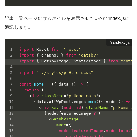
記事一覧ページにサムネイルを表示させたいのでindex.jsに
追記します。
import
 React 
from
"react"
import
{
 graphql 
}
from
"gatsby"
import
{
 GatsbyImage
,
 StaticImage 
}
from
"gatsb
import
"../styles/p-Home.scss"
const
Home
=
(
{
 data 
}
)
=>
{
return
(
<
div
className
=
"
p-Home-main
"
>
{
data
.
allWpPost
.
edges
.
map
(
(
{
 node 
}
)
=>
(
<
div
key
=
{
node
.
id
}
className
=
"
p-Home-bl
{
node
.
featuredImage 
?
(
<
GatsbyImage
image
=
{
                node
.
featuredImage
.
node
.
localFi
.
gatsbyImageData
