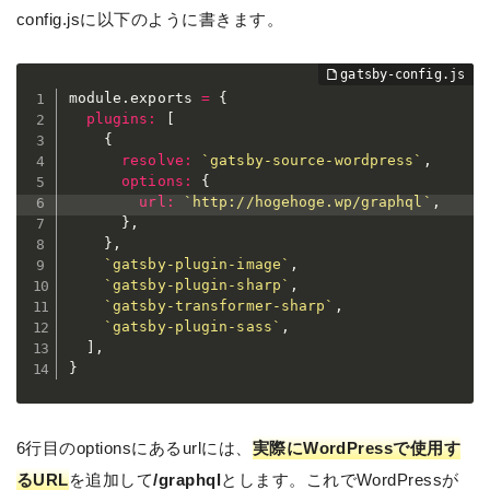
config.jsに以下のように書きます。
module
.
exports 
=
{
plugins
:
[
{
resolve
:
`
gatsby-source-wordpress
`
,
options
:
{
url
:
`
http://hogehoge.wp/graphql
`
,
}
,
}
,
`
gatsby-plugin-image
`
,
`
gatsby-plugin-sharp
`
,
`
gatsby-transformer-sharp
`
,
`
gatsby-plugin-sass
`
,
]
,
}
6行目のoptionsにあるurlには、
実際にWordPressで使用す
るURL
を追加して
/graphql
とします。これでWordPressが