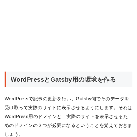
WordPressに必要な最低限のCSSを準備する
ヘッダーを作成する
サイトタイトルを表示させる
メニューを表示させる
404ページを作成する
WordPressの投稿画面とGatsby側の表示を同じに
するには？
WordPressとGatsby用の環境を作る
エラーで表示できない場合の対処法
まとめ
WordPressで記事の更新を行い、Gatsby側でそのデータを
受け取って実際のサイトに表示させるようにします。それは
WordPress用のドメインと、実際のサイトを表示させるた
めのドメインの２つが必要になるということを覚えておきま
しょう。