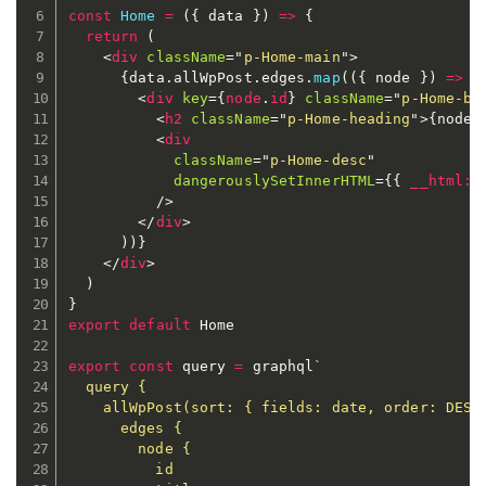
const
Home
=
(
{
 data 
}
)
=>
{
return
(
<
div
className
=
"
p-Home-main
"
>
{
data
.
allWpPost
.
edges
.
map
(
(
{
 node 
}
)
=>
(
<
div
key
=
{
node
.
id
}
className
=
"
p-Home-bl
<
h2
className
=
"
p-Home-heading
"
>
{
node
.
<
div
className
=
"
p-Home-desc
"
dangerouslySetInnerHTML
=
{
{
__html
:
 
/>
</
div
>
)
)
}
</
div
>
)
}
export
default
 Home

export
const
 query 
=
 graphql
`
  query {

    allWpPost(sort: { fields: date, order: DESC 
      edges {

        node {

          id
