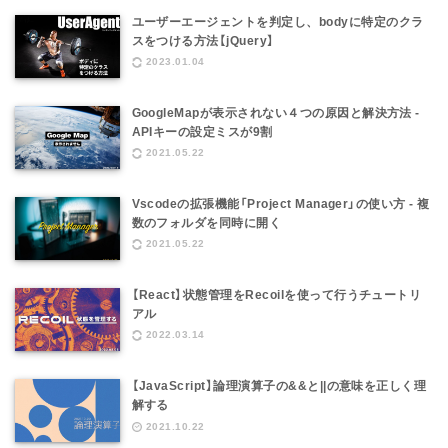
ユーザーエージェントを判定し、bodyに特定のクラ
スをつける方法【jQuery】
2023.01.04
GoogleMapが表示されない４つの原因と解決方法 -
APIキーの設定ミスが9割
2021.05.22
Vscodeの拡張機能「Project Manager」の使い方 - 複
数のフォルダを同時に開く
2021.05.22
【React】状態管理をRecoilを使って行うチュートリ
アル
2022.03.14
【JavaScript】論理演算子の&&と||の意味を正しく理
解する
2021.10.22