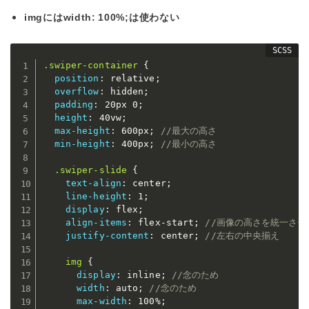
imgにはwidth: 100%;は使わない
.swiper-container 
{
position
:
 relative
;
overflow
:
 hidden
;
padding
:
 20px 0
;
height
:
 40vw
;
max-height
:
 600px
;
//最大の高さ
min-height
:
 400px
;
//最小の高さ
.swiper-slide 
{
text-align
:
 center
;
line-height
:
 1
;
display
:
 flex
;
align-items
:
 flex-start
;
//画像の高さを統一させ
justify-content
:
 center
;
//左右の中央揃え
img 
{
display
:
 inline
;
//念のため
width
:
 auto
;
//念のため
max-width
:
 100%
;