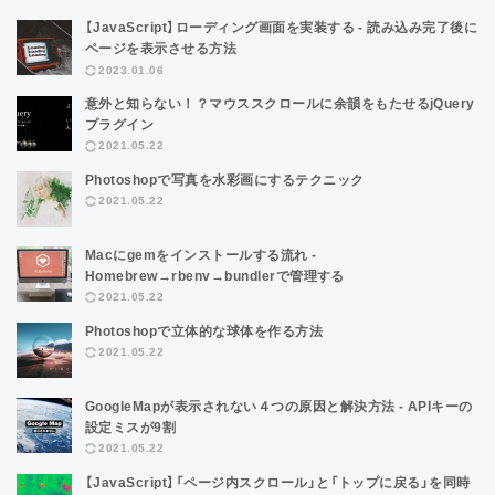
【JavaScript】ローディング画面を実装する - 読み込み完了後に
ページを表示させる方法
2023.01.06
意外と知らない！？マウススクロールに余韻をもたせるjQuery
プラグイン
2021.05.22
Photoshopで写真を水彩画にするテクニック
2021.05.22
Macにgemをインストールする流れ -
Homebrew→rbenv→bundlerで管理する
2021.05.22
Photoshopで立体的な球体を作る方法
2021.05.22
GoogleMapが表示されない４つの原因と解決方法 - APIキーの
設定ミスが9割
2021.05.22
【JavaScript】「ページ内スクロール」と「トップに戻る」を同時