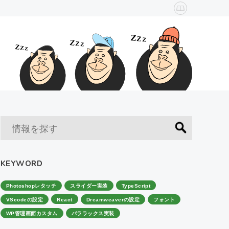
KEYWORD
Photoshopレタッチ
スライダー実装
TypeScript
VScodeの設定
React
Dreamweaverの設定
フォント
WP管理画面カスタム
パララックス実装