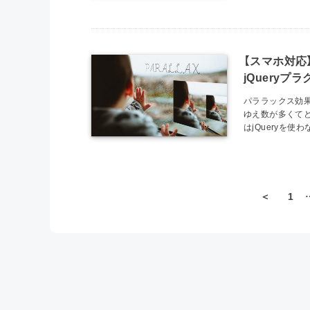
【スマホ対応
jQueryプ
パララックス効果
ゆえ数が多くて
はjQueryを使
＜
1