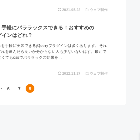
2021.05.22
ウェブ制作
】手軽にパララックスできる！おすすめの
ラグインはどれ？
を手軽に実装できるjQueryプラグインは多くあります。それ
どれを選んだら良いか分からない人も少ないないはず。最近で
わなくてもcssでパララックス効果を...
2022.11.27
ウェブ制作
…
6
7
8