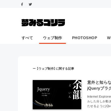
すべて
ウェブ制作
PHOTOSHOP
W
ー 【ウェブ制作】に関する記事
意外と知ら
jQueryプ
Internet E
ルした分しか動
たせるようにjQue