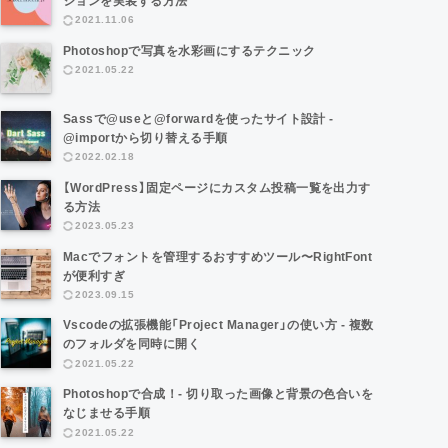
ションを実装する方法
2021.11.06
Photoshopで写真を水彩画にするテクニック
2021.05.22
Sassで@useと@forwardを使ったサイト設計 -
@importから切り替える手順
2022.02.18
【WordPress】固定ページにカスタム投稿一覧を出力す
る方法
2023.05.23
Macでフォントを管理するおすすめツール〜RightFont
が便利すぎ
2023.09.15
Vscodeの拡張機能「Project Manager」の使い方 - 複数
のフォルダを同時に開く
2021.05.22
Photoshopで合成！- 切り取った画像と背景の色合いを
なじませる手順
2021.05.22