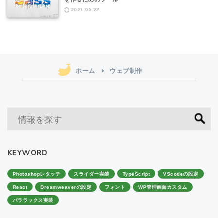
2021.05.22
ホーム
ウェブ制作
KEYWORD
Photoshopレタッチ
スライダー実装
TypeScript
VScodeの設定
React
Dreamweaverの設定
フォント
WP管理画面カスタム
パララックス実装