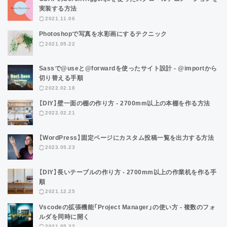
実装する方法
2021.11.06
Photoshopで写真を水彩画にするテクニック
2021.05.22
Sassで@useと@forwardを使ったサイト設計 - @importから
切り替える手順
2022.02.18
【DIY】壁一面の棚の作り方 - 2700mm以上の本棚を作る方法
2022.02.21
【WordPress】固定ページにカスタム投稿一覧を出力する方法
2023.05.23
【DIY】長いテーブルの作り方 - 2700mm以上の作業机を作る手
順
2021.12.25
Vscodeの拡張機能「Project Manager」の使い方 - 複数のフォ
ルダを同時に開く
2021.05.22