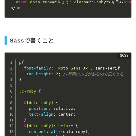
<
span
data-ruby
=
"
きょう
"
class
=
"
c-ruby
"
>
今日
</
span
</
p
>
Sassで書くこと
p
{
font-family
:
'Noto Sans JP'
,
 sans-serif
;
line-height
:
 2
;
//行間はルビがあるので広くとる
}
.c-ruby 
{
&
[data-ruby] 
{
position
:
 relative
;
text-align
:
 center
;
}
&
[data-ruby]::before 
{
content
:
attr
(
data-ruby
)
;