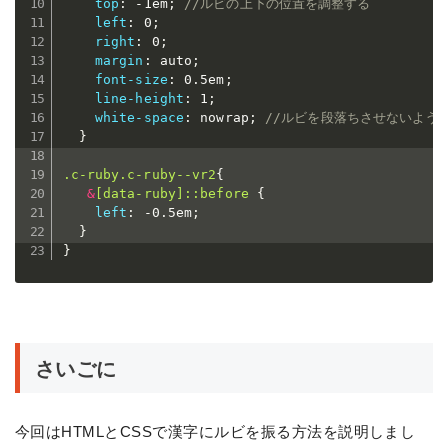
top
:
 -1em
;
//ルビの上下の位置を調整する
left
:
 0
;
right
:
 0
;
margin
:
 auto
;
font-size
:
 0.5em
;
line-height
:
 1
;
white-space
:
 nowrap
;
//ルビを段落ちさせないよう
}
.c-ruby.c-ruby--vr2
{
&
[data-ruby]::before 
{
left
:
 -0.5em
;
}
}
さいごに
今回はHTMLとCSSで漢字にルビを振る方法を説明しまし