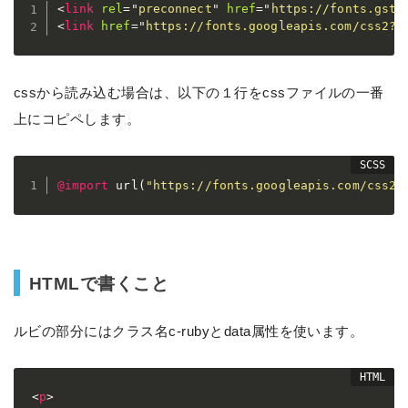
<
link
rel
=
"
preconnect
"
href
=
"
https://fonts.gsta
<
link
href
=
"
https://fonts.googleapis.com/css2?f
cssから読み込む場合は、以下の１行をcssファイルの一番
上にコピペします。
@import
url
(
"https://fonts.googleapis.com/css2?
HTMLで書くこと
ルビの部分にはクラス名c-rubyとdata属性を使います。
<
p
>