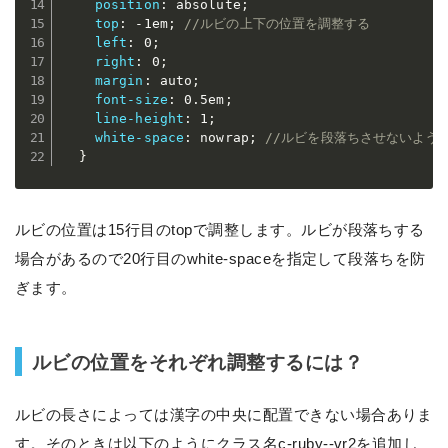
position
:
 absolute
;
top
:
 -1em
;
//ルビの上下の位置を調整する
left
:
 0
;
right
:
 0
;
margin
:
 auto
;
font-size
:
 0.5em
;
line-height
:
 1
;
white-space
:
 nowrap
;
//ルビを段落ちさせないよう
}
ルビの位置は15行目のtopで調整します。ルビが段落ちする
場合があるので20行目のwhite-spaceを指定して段落ちを防
ぎます。
ルビの位置をそれぞれ調整するには？
ルビの長さによっては漢字の中央に配置できない場合ありま
す。そのときは以下のようにクラス名c-ruby--vr2を追加し