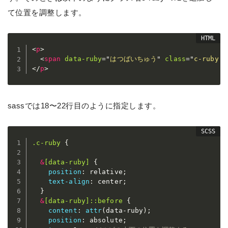
て位置を調整します。
<
p
>
<
span
data-ruby
=
"
はつばいちゅう
"
class
=
"
c-ruby c
</
p
>
sassでは18〜22行目のように指定します。
.c-ruby 
{
&
[data-ruby] 
{
position
:
 relative
;
text-align
:
 center
;
}
&
[data-ruby]::before 
{
content
:
attr
(
data-ruby
)
;
position
:
 absolute
;