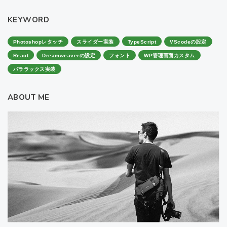
KEYWORD
Photoshopレタッチ
スライダー実装
TypeScript
VScodeの設定
React
Dreamweaverの設定
フォント
WP管理画面カスタム
パララックス実装
ABOUT ME