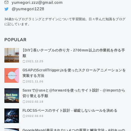
yumegori.zzz@gmail.com
@yumegori1228
34歳からプログラミングとデザインについて学習開始。日々学んだ知識をブログ
に記しています。
POPULAR
【DIY】長いテーブルの作り方 - 2700mm以上の作業机を作る手
順
2021.12.25
GSAPのScrollTrigger.jsを使ったスクロールアニメーションを
実装する方法
2021.11.06
Sassで@useと@forwardを使ったサイト設計 - @importから
切り替える手順
2022.02.18
FLOCSSベースのサイト設計 - 破綻しないルールを決める
2022.03.03
GoogleMapが表示されない４つの原因と解決方法 - APIキーの