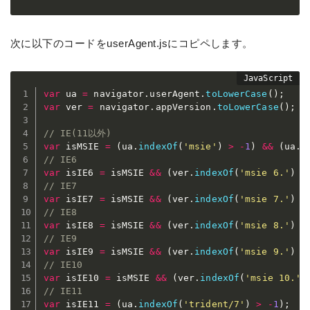
次に以下のコードをuserAgent.jsにコピペします。
var
 ua 
=
 navigator
.
userAgent
.
toLowerCase
(
)
;
var
 ver 
=
 navigator
.
appVersion
.
toLowerCase
(
)
;
// IE(11以外)
var
 isMSIE 
=
(
ua
.
indexOf
(
'msie'
)
>
-
1
)
&&
(
ua
.
i
// IE6
var
 isIE6 
=
 isMSIE 
&&
(
ver
.
indexOf
(
'msie 6.'
)
>
// IE7
var
 isIE7 
=
 isMSIE 
&&
(
ver
.
indexOf
(
'msie 7.'
)
>
// IE8
var
 isIE8 
=
 isMSIE 
&&
(
ver
.
indexOf
(
'msie 8.'
)
>
// IE9
var
 isIE9 
=
 isMSIE 
&&
(
ver
.
indexOf
(
'msie 9.'
)
>
// IE10
var
 isIE10 
=
 isMSIE 
&&
(
ver
.
indexOf
(
'msie 10.'
)
// IE11
var
 isIE11 
=
(
ua
.
indexOf
(
'trident/7'
)
>
-
1
)
;