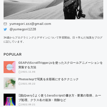
yumegori.zzz@gmail.com
@yumegori1228
34歳からプログラミングとデザインについて学習開始。日々学んだ知識をブログ
に記しています。
POPULAR
GSAPのScrollTrigger.jsを使ったスクロールアニメーションを
実装する方法
2021.11.06
Photoshopで写真を水彩画にするテクニック
2021.05.22
【脱jQuery】よく使うJavaScriptの書き方 - 要素の取得、ルー
プ処理、クラス名の追加・削除など
2022.09.21