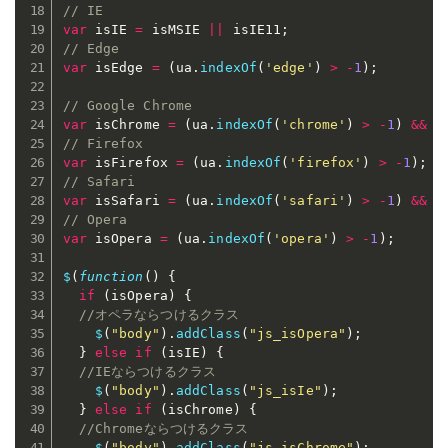
// IE
var
 isIE 
=
 isMSIE 
||
 isIE11
;
// Edge
var
 isEdge 
=
(
ua
.
indexOf
(
'edge'
)
>
-
1
)
;
// Google Chrome
var
 isChrome 
=
(
ua
.
indexOf
(
'chrome'
)
>
-
1
)
&&
(
// Firefox
var
 isFirefox 
=
(
ua
.
indexOf
(
'firefox'
)
>
-
1
)
;
// Safari
var
 isSafari 
=
(
ua
.
indexOf
(
'safari'
)
>
-
1
)
&&
(
// Opera
var
 isOpera 
=
(
ua
.
indexOf
(
'opera'
)
>
-
1
)
;
$
(
function
(
)
{
if
(
isOpera
)
{
//オペラならつけるクラス
$
(
"body"
)
.
addClass
(
"js_isOpera"
)
;
}
else
if
(
isIE
)
{
//IEならつけるクラス
$
(
"body"
)
.
addClass
(
"js_isIe"
)
;
}
else
if
(
isChrome
)
{
//Chromeならつけるクラス
$
(
"body"
)
.
addClass
(
"js_isChrome"
)
;