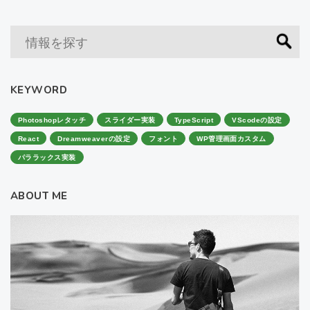
KEYWORD
Photoshopレタッチ
スライダー実装
TypeScript
VScodeの設定
React
Dreamweaverの設定
フォント
WP管理画面カスタム
パララックス実装
ABOUT ME