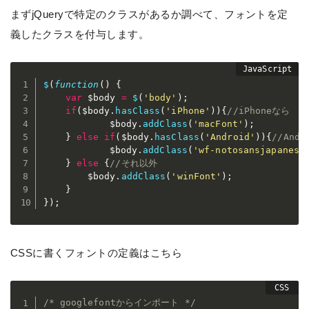
まずjQueryで特定のクラスがあるか調べて、フォントを定
義したクラスを付与します。
$
(
function
(
)
{
var
 $body 
=
$
(
'body'
)
;
if
(
$body
.
hasClass
(
'iPhone'
)
)
{
//iPhoneなら
			$body
.
addClass
(
'macFont'
)
;
}
else
if
(
$body
.
hasClass
(
'Android'
)
)
{
//And
			$body
.
addClass
(
'wf-notosansjapanese
}
else
{
//それ以外
	    $body
.
addClass
(
'winFont'
)
;
}
}
)
;
CSSに書くフォントの定義はこちら
/* googlefontからインポート */