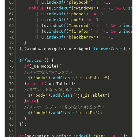
||
 u
.
indexOf
(
"playbook"
)
!=
-
1
,
Mobile
:
(
u
.
indexOf
(
"windows"
)
!=
-
1
&&
 u
.
ind
||
 u
.
indexOf
(
"iphone"
)
!=
-
1
||
 u
.
indexOf
(
"ipod"
)
!=
-
1
||
(
u
.
indexOf
(
"android"
)
!=
-
1
&&
 u
.
index
||
(
u
.
indexOf
(
"firefox"
)
!=
-
1
&&
 u
.
index
||
 u
.
indexOf
(
"blackberry"
)
!=
-
1
}
}
)
(
window
.
navigator
.
userAgent
.
toLowerCase
(
)
)
;
$
(
function
(
)
{
if
(
_ua
.
Mobile
)
{
//スマホならつけるクラス
$
(
'body'
)
.
addClass
(
"js_isMobile"
)
;
}
else
if
(
_ua
.
Tablet
)
{
//タブレットならつけるクラス
$
(
'body'
)
.
addClass
(
"js_isTablet"
)
;
}
else
{
//スマホ・タブレット以外ならつけるクラス
$
(
'body'
)
.
addClass
(
"js_isPc"
)
;
}
}
)
;
if
(
navigator
.
platform
.
indexOf
(
"Win"
)
!=
-
1
)
{