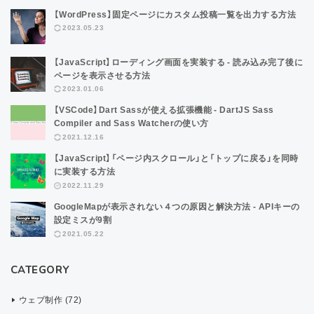
【WordPress】固定ページにカスタム投稿一覧を出力する方法
2023.05.23
【JavaScript】ローディング画面を実装する - 読み込み完了後に
ページを表示させる方法
2023.01.06
【VSCode】Dart Sassが使える拡張機能 - DartJS Sass
Compiler and Sass Watcherの使い方
2021.12.16
【JavaScript】「ページ内スクロール」と「トップに戻る」を同時
に実装する方法
2022.11.29
GoogleMapが表示されない４つの原因と解決方法 - APIキーの
設定ミスが9割
2021.05.22
CATEGORY
ウェブ制作 (72)