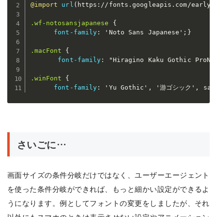
@import
url
(
https://fonts.googleapis.com/earlya
.wf-notosansjapanese
{
font-family
:
'Noto Sans Japanese'
;
}
.macFont
{
font-family
:
"Hiragino Kaku Gothic ProN"
.winFont
{
font-family
:
'Yu Gothic'
,
'游ゴシック'
,
 san
さいごに…
画面サイズの条件分岐だけではなく、ユーザーエージェント
を使った条件分岐ができれば、もっと細かい設定ができるよ
うになります。例としてフォントの変更をしましたが、それ