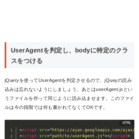
UserAgentを判定し、bodyに特定のクラ
スをつける
jQueryを使ってUserAgentを判定させるので、jQueyの読み
込みは忘れないようにしましょう。あとはuserAgent.jsとい
うファイルを作って同じように読み込ませます。このファイ
ルは今の段階では何も書かれてなくてOKです。
<
script
src
=
"
https://ajax.googleapis.com/ajax/l
<
script
src
=
"
path/to/userAgent.js
"
>
</
script
>