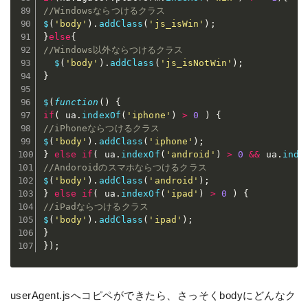
//Windowsならつけるクラス  
$
(
'body'
)
.
addClass
(
'js_isWin'
)
;
}
else
{
//Windows以外ならつけるクラス 
$
(
'body'
)
.
addClass
(
'js_isNotWin'
)
;
}
$
(
function
(
)
{
if
(
 ua
.
indexOf
(
'iphone'
)
>
0
)
{
//iPhoneならつけるクラス 
$
(
'body'
)
.
addClass
(
'iphone'
)
;
}
else
if
(
 ua
.
indexOf
(
'android'
)
>
0
&&
 ua
.
inde
//Andoroidのスマホならつけるクラス 
$
(
'body'
)
.
addClass
(
'android'
)
;
}
else
if
(
 ua
.
indexOf
(
'ipad'
)
>
0
)
{
//iPadならつけるクラス 
$
(
'body'
)
.
addClass
(
'ipad'
)
;
}
}
)
;
userAgent.jsへコピペができたら、さっそくbodyにどんなク