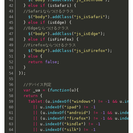
}
else
if
(
isSafari
)
{
//Safariならつけるクラス
$
(
"body"
)
.
addClass
(
"js_isSafari"
)
;
}
else
if
(
isEdge
)
{
//Edgeならつけるクラス
$
(
"body"
)
.
addClass
(
"js_isEdge"
)
;
}
else
if
(
isFirefox
)
{
//Firefoxならつけるクラス
$
(
"body"
)
.
addClass
(
"js_isFirefox"
)
;
}
else
{
return
false
;
}
}
)
;
//デバイス判定
var
 _ua 
=
(
function
(
u
)
{
return
{
Tablet
:
(
u
.
indexOf
(
"windows"
)
!=
-
1
&&
 u
.
ind
||
 u
.
indexOf
(
"ipad"
)
!=
-
1
||
(
u
.
indexOf
(
"android"
)
!=
-
1
&&
 u
.
index
||
(
u
.
indexOf
(
"firefox"
)
!=
-
1
&&
 u
.
index
||
 u
.
indexOf
(
"kindle"
)
!=
-
1
||
 u
.
indexOf
(
"silk"
)
!=
-
1