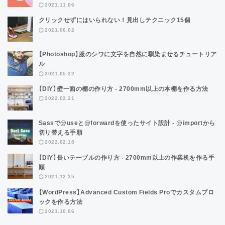
2021.11.06
クリックせずにはいられない！見出しテクニック15個
2021.06.02
【Photoshop】服のシワに文字を自然に馴染ませるチュートリア
ル
2021.05.22
【DIY】壁一面の棚の作り方 - 2700mm以上の本棚を作る方法
2022.02.21
Sassで@useと@forwardを使ったサイト設計 - @importから
切り替える手順
2022.02.18
【DIY】長いテーブルの作り方 - 2700mm以上の作業机を作る手
順
2021.12.25
【WordPress】Advanced Custom Fields Proでカスタムブロ
ックを作る方法
2021.10.06