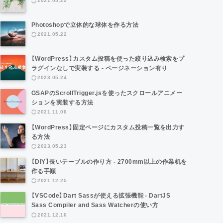
2021.05.22
Photoshopで立体的な球体を作る方法
2021.05.22
【WordPress】カスタム投稿を使った絞り込み検索をプ
ラグインなしで実装する - ページネーション有り
2023.05.24
GSAPのScrollTrigger.jsを使ったスクロールアニメー
ションを実装する方法
2021.11.06
【WordPress】固定ページにカスタム投稿一覧を出力す
る方法
2023.05.23
【DIY】長いテーブルの作り方 - 2700mm以上の作業机を
作る手順
2021.12.25
【VSCode】Dart Sassが使える拡張機能 - DartJS
Sass Compiler and Sass Watcherの使い方
2021.12.16