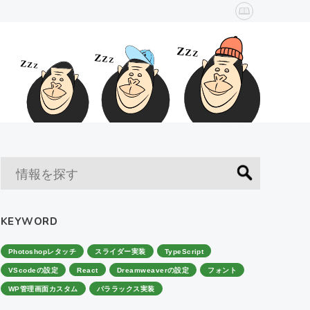
KEYWORD
Photoshopレタッチ
スライダー実装
TypeScript
VScodeの設定
React
Dreamweaverの設定
フォント
WP管理画面カスタム
パララックス実装