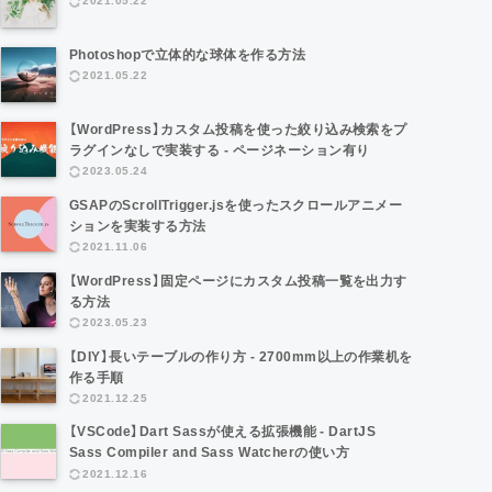
2021.05.22
Photoshopで立体的な球体を作る方法
2021.05.22
【WordPress】カスタム投稿を使った絞り込み検索をプ
ラグインなしで実装する - ページネーション有り
2023.05.24
GSAPのScrollTrigger.jsを使ったスクロールアニメー
ションを実装する方法
2021.11.06
【WordPress】固定ページにカスタム投稿一覧を出力す
る方法
2023.05.23
【DIY】長いテーブルの作り方 - 2700mm以上の作業机を
作る手順
2021.12.25
【VSCode】Dart Sassが使える拡張機能 - DartJS
Sass Compiler and Sass Watcherの使い方
2021.12.16