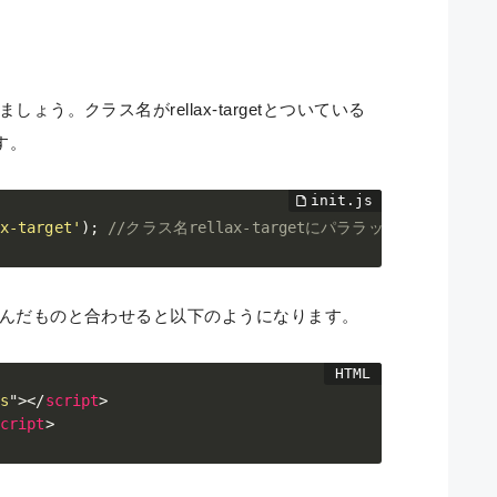
しょう。クラス名がrellax-targetとついている
す。
x-target'
)
;
//クラス名rellax-targetにパララックス効果
読み込んだものと合わせると以下のようになります。
s
"
>
</
script
>
cript
>