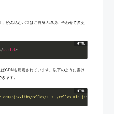
す。読み込むパスはご自身の環境に合わせて変更
</
script
>
あればCDNも用意されています。以下のように書け
ができます。
e.com/ajax/libs/rellax/1.9.1/rellax.min.js
"
>
</
script
>