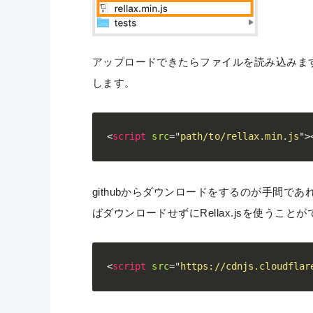
アップロードできたらファイルを読み込みま
します。
<
script
src
=
"
path/to/rellax.min.js
"
>
githubからダウンロードをするのが手間で
ばダウンロードせずにRellax.jsを使うこと
<
script
src
=
"
https://cdnjs.cloudflar