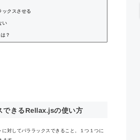
ラックスさせる
ない
には？
るRellax.jsの使い方
テキストに対してパララックスできること。１つ１つに
きます。