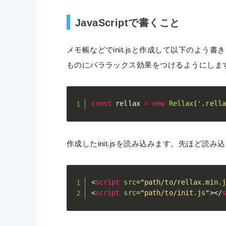
JavaScriptで書くこと
メモ帳などでinit.jsと作成して以下のよう書きま
ものにパララックス効果をつけるようにしま
const
 rellax 
=
new
Rellax
(
'.rella
作成したinit.jsを読み込みます。先ほど
<
script
src
=
"
path/to/rellax.min.j
<
script
src
=
"
path/to/init.js
"
>
</
s