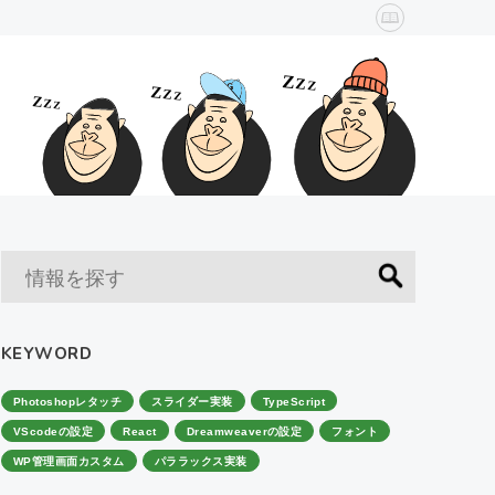
KEYWORD
Photoshopレタッチ
スライダー実装
TypeScript
VScodeの設定
React
Dreamweaverの設定
フォント
WP管理画面カスタム
パララックス実装