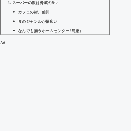
スーパーの数は脅威の5つ
カフェの街、仙川
食のジャンルが幅広い
なんでも揃うホームセンター「島忠」
疲れを癒すなら温泉「湯けむりの里」
Ad
歩いていける「ユニクロ」と「無印良品」
安全性
自然の多さ
仙川の足りないところ
勉強できる図書館がない
ヤマダ電機のような家電量販店がない
街がコンパクトなので知り合いに会いやすい
マクドナルドがない
さいごに