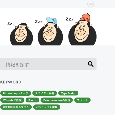
KEYWORD
Photoshopレタッチ
スライダー実装
TypeScript
VScodeの設定
React
Dreamweaverの設定
フォント
WP管理画面カスタム
パララックス実装