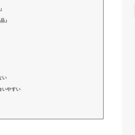
」
品」
ない
会いやすい