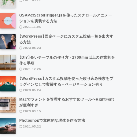
2021.05.22
GSAPのScrollTrigger.jsを使ったスクロールアニメー
ションを実装する方法
2021.11.06
【WordPress】固定ページにカスタム投稿一覧を出力す
る方法
2023.05.23
【DIY】長いテーブルの作り方 - 2700mm以上の作業机を
作る手順
2021.12.25
【WordPress】カスタム投稿を使った絞り込み検索をプ
ラグインなしで実装する - ページネーション有り
2023.05.24
Macでフォントを管理するおすすめツール〜RightFont
が便利すぎ
2023.09.15
Photoshopで立体的な球体を作る方法
2021.05.22