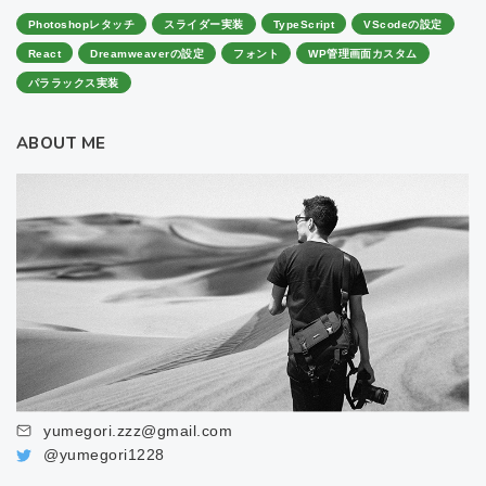
Photoshopレタッチ
スライダー実装
TypeScript
VScodeの設定
React
Dreamweaverの設定
フォント
WP管理画面カスタム
パララックス実装
ABOUT ME
yumegori.zzz@gmail.com
@yumegori1228