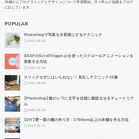
34歳からプログラミングとデザインについて学習開始。日々学んだ知識をブログ
に記しています。
POPULAR
Photoshopで写真を水彩画にするテクニック
2021.05.22
GSAPのScrollTrigger.jsを使ったスクロールアニメーションを
実装する方法
2021.11.06
クリックせずにはいられない！見出しテクニック15個
2021.06.02
【Photoshop】服のシワに文字を自然に馴染ませるチュートリア
ル
2021.05.22
【DIY】壁一面の棚の作り方 - 2700mm以上の本棚を作る方法
2022.02.21