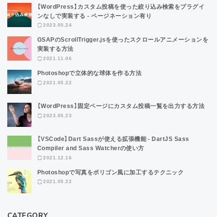
【WordPress】カスタム投稿を使った絞り込み検索をプラグイ
ンなしで実装する - ページネーション有り
2023.05.24
GSAPのScrollTrigger.jsを使ったスクロールアニメーションを
実装する方法
2021.11.06
Photoshopで立体的な球体を作る方法
2021.05.22
【WordPress】固定ページにカスタム投稿一覧を出力する方法
2023.05.23
【VSCode】Dart Sassが使える拡張機能 - DartJS Sass
Compiler and Sass Watcherの使い方
2021.12.16
Photoshopで写真をポリゴン風に加工するテクニック
2021.05.22
CATEGORY